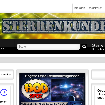
Inloggen
Registreren
Sterre
Bezoekers
ertentie)
Goud
Ontde
start
tentie)