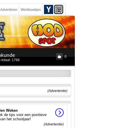
Adverteren
Werkboekjes
nkunde
0
 totaal: 1766
(Advertentie)
en Weken
k de tips voor een positieve
 van het schooljaar!
(Advertentie)